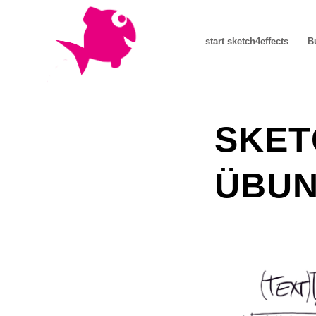
start sketch4effects
B
SKET
ÜBUN