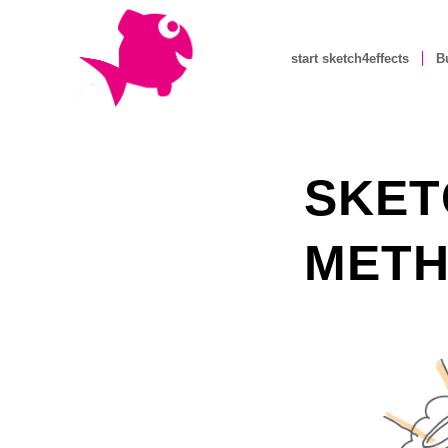
start sketch4effects
B
SKET
METH