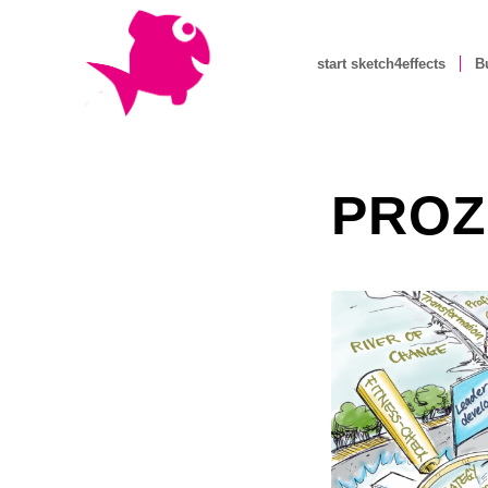
start sketch4effects
B
PROZ