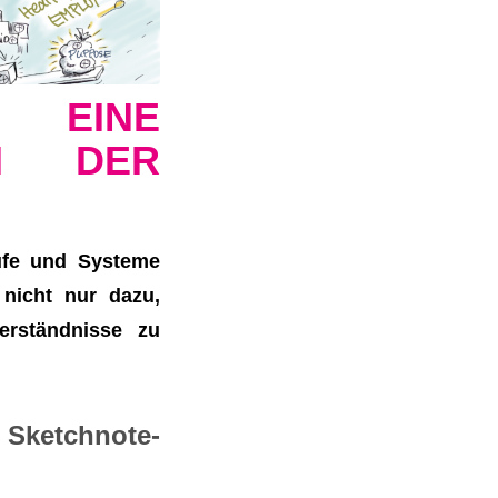
N EINE
IN DER
ufe und Systeme
 nicht nur dazu,
erständnisse zu
m Sketchnote-