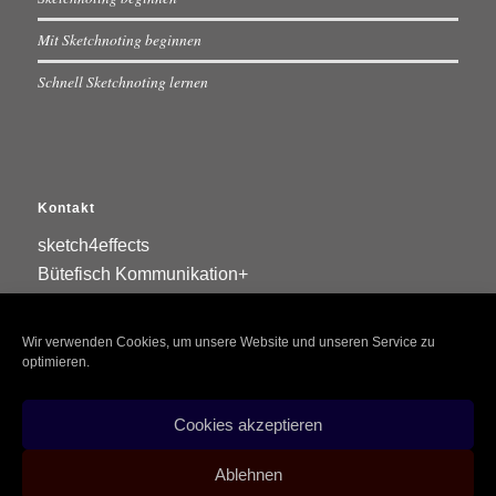
Mit Sketchnoting beginnen
Schnell Sketchnoting lernen
Kontakt
sketch4effects
Bütefisch Kommunikation+
Menzelstraße 30
Wir verwenden Cookies, um unsere Website und unseren Service zu
70192 Stuttgart
optimieren.
0711234376-0
info@buetefisch.de
Cookies akzeptieren
Ablehnen